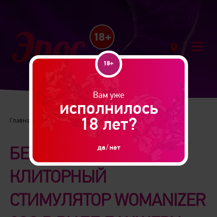
18+
Вам уже
исполнилось
18 лет?
Главная |
Новинки
да
/
нет
БЕСКОНТАКТНЫЙ
КЛИТОРНЫЙ
СТИМУЛЯТОР WOMANIZER