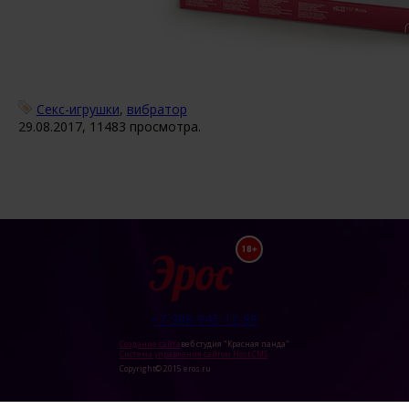
Секс-игрушки
,
вибратор
29.08.2017, 11483 просмотра.
Эрос
18+
+7-988-945-12-89
Создание сайта
веб студия "Красная панда"
Система управления сайтом Host CMS
Copyright© 2015 eros.ru