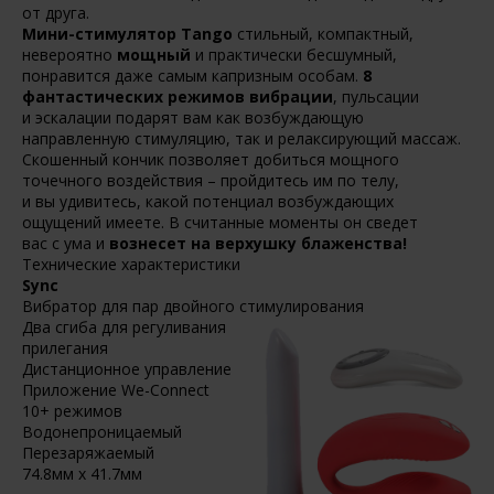
от друга.
Мини-стимулятор Tango
стильный, компактный,
невероятно
мощный
и практически бесшумный,
понравится даже самым капризным особам.
8
фантастических режимов вибрации
, пульсации
и эскалации подарят вам как возбуждающую
направленную стимуляцию, так и релаксирующий массаж.
Скошенный кончик позволяет добиться мощного
точечного воздействия – пройдитесь им по телу,
и вы удивитесь, какой потенциал возбуждающих
ощущений имеете. В считанные моменты он сведет
вас с ума и
вознесет на верхушку блаженства!
Технические характеристики
Sync
Вибратор для пар двойного стимулирования
Два сгиба для регуливания
прилегания
Дистанционное управление
Приложение We-Connect
10+ режимов
Водонепроницаемый
Перезаряжаемый
74.8мм x 41.7мм