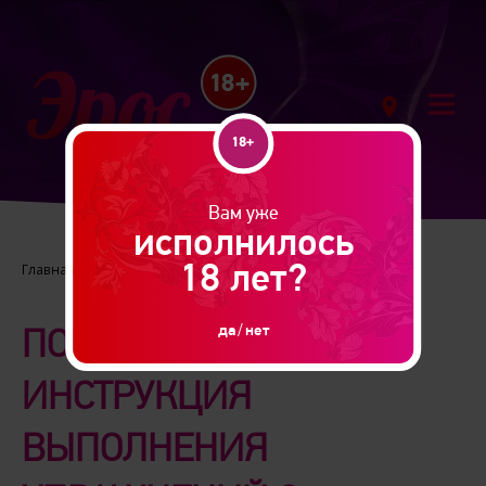
18+
Вам уже
исполнилось
18 лет?
Главная |
Новинки
да
/
нет
ПОШАГОВАЯ
ИНСТРУКЦИЯ
ВЫПОЛНЕНИЯ