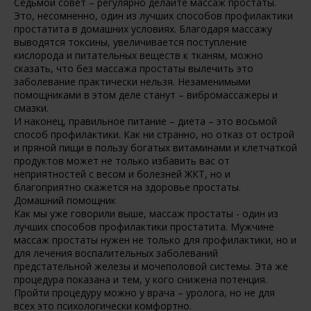
Седьмой совет – регулярно делайте массаж простаты.
Это, несомненно, один из лучших способов профилактики
простатита в домашних условиях. Благодаря массажу
выводятся токсины, увеличивается поступление
кислорода и питательных веществ к тканям, можно
сказать, что без массажа простаты вылечить это
заболевание практически нельзя. Незаменимыми
помощниками в этом деле станут – вибромассажеры и
смазки.
И наконец, правильное питание – диета – это восьмой
способ профилактики. Как ни странно, но отказ от острой
и пряной пищи в пользу богатых витаминами и клетчаткой
продуктов может не только избавить вас от
неприятностей с весом и болезней ЖКТ, но и
благоприятно скажется на здоровье простаты.
Домашний помощник
Как мы уже говорили выше, массаж простаты - один из
лучших способов профилактики простатита. Мужчине
массаж простаты нужен не только для профилактики, но и
для лечения воспалительных заболеваний
предстательной железы и мочеполовой системы. Эта же
процедура показана и тем, у кого снижена потенция.
Пройти процедуру можно у врача – уролога, но не для
всех это психологически комфортно.