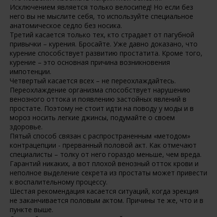
Исключением является только велосипед! Но если без
него вы не мыслите себя, то используйте специальное
анатомическое седло без носика.
Третий касается только тех, кто страдает от пагубной
привычки – курения. Бросайте. Уже давно доказано, что
курение способствует развитию простатита. Кроме того,
курение – это основная причина возникновения
импотенции.
Четвертый касается всех – не переохлаждайтесь.
Переохлаждение организма способствует нарушению
венозного оттока и появлению застойных явлений в
простате. Поэтому не стоит идти на поводу у моды и в
мороз носить легкие джинсы, подумайте о своем
здоровье.
Пятый способ связан с распространенным «методом»
контрацепции - прерванный половой акт. Как отмечают
специалисты – толку от него гораздо меньше, чем вреда.
Гарантий никаких, а вот плохой венозный отток крови и
неполное выделение секрета из простаты может привести
к воспалительному процессу.
Шестая рекомендация касается ситуаций, когда эрекция
не заканчивается половым актом. Причины те же, что и в
пункте выше.