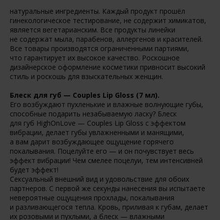
натуральные ингредиенты. Каждый продукт прошёл
гинекологическое тестирование, не содержит химикатов,
является вегетарианским. Все продукты линейки
не содержат мыла, парабенов, аллергенов и красителей.
Все товары производятся ограниченными партиями,
что гарантирует их высокое качество. Роскошное
дизайнерское оформление косметики привносит высокий
стиль и роскошь для взыскательных женщин.
Блеск для губ — Couples Lip Gloss
(7
мл).
Его возбуждают пухленькие и влажные волнующие губы,
способные подарить незабываемую ласку? Блеск
для губ HighOnLove — Couples Lip Gloss с эффектом
вибрации, делает губы увлажненными и манящими,
а вам дарит возбуждающее ощущение горячего
покалывания. Поцелуйте его — и он почувствует весь
эффект вибрации! Чем смелее поцелуи, тем интенсивней
будет эффект!
Сексуальный внешний вид и удовольствие для обоих
партнеров. С первой же секунды нанесения вы испытаете
невероятные ощущения прохлады, покалывания
и разливающегося тепла. Кровь, приливая к губам, делает
их розовыми и пухлыми, а блеск — влажными