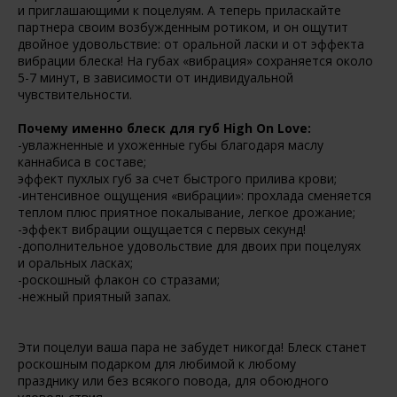
и приглашающими к поцелуям. А теперь приласкайте
партнера своим возбужденным ротиком, и он ощутит
двойное удовольствие: от оральной ласки и от эффекта
вибрации блеска! На губах
«вибрация
» сохраняется около
5-7 минут, в зависимости от индивидуальной
чувствительности.
Почему именно блеск для губ High On Love:
-увлажненные и ухоженные губы благодаря маслу
каннабиса в составе;
эффект пухлых губ за счет быстрого прилива крови;
-интенсивное ощущения
«вибрации
»: прохлада сменяется
теплом плюс приятное покалывание, легкое дрожание;
-эффект вибрации ощущается с первых секунд!
-дополнительное удовольствие для двоих при поцелуях
и оральных ласках;
-роскошный флакон со стразами;
-нежный приятный запах.
Эти поцелуи ваша пара не забудет никогда! Блеск станет
роскошным подарком для любимой к любому
празднику или без всякого повода, для обоюдного